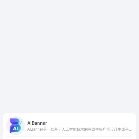
AIBanner
AIBanner是一款基于人工智能技术的在线横幅广告设计生成平台。它致力于帮助市场营销人员、创业者和企业主等用户，在无需专业设计经验的前提下，快速生成符合品牌风格的、专业级广告横幅。