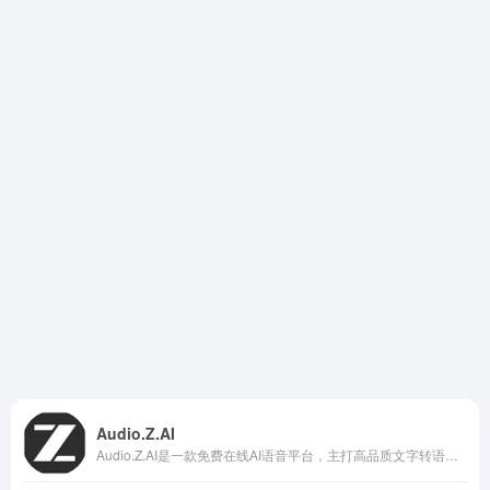
Audio.Z.AI
Audio.Z.AI是一款免费在线AI语音平台，主打高品质文字转语音（TTS）和声音克隆功能。用户只需上传几秒音频样本，就能快速克隆出高度相似的AI声音，随后输入任意文字即可生成自然流畅的语音输出。