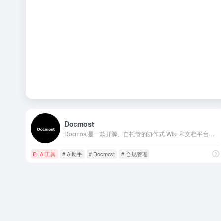
Docmost
Docmost是一款开源、自托管的协作式 Wiki 和文档平台，被誉为 Confluence 和 Notion 的优秀开源替代品.
AI工具
# AI助手
# Docmost
# 合规管理