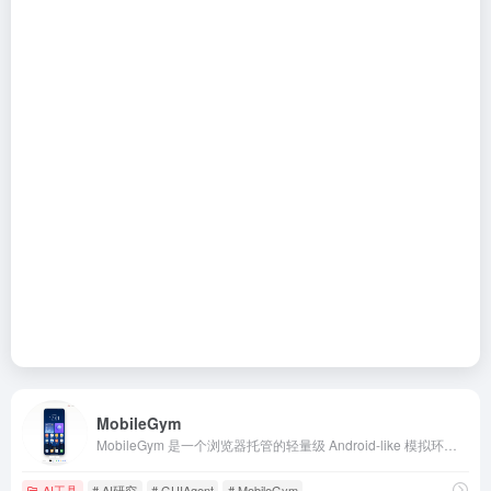
MobileGym
MobileGym 是一个浏览器托管的轻量级 Android-like 模拟环境，完全使用 React + TypeScript 构建。它在浏览器中高保真地重现了 28 个移动应用（12 个日常 App + 16 个系统 App），包括微信、支付宝、小红书、Bilibili、地图、设置、电话、消息等真实用户高频使用的应用。
AI工具
# AI研究
# GUIAgent
# MobileGym