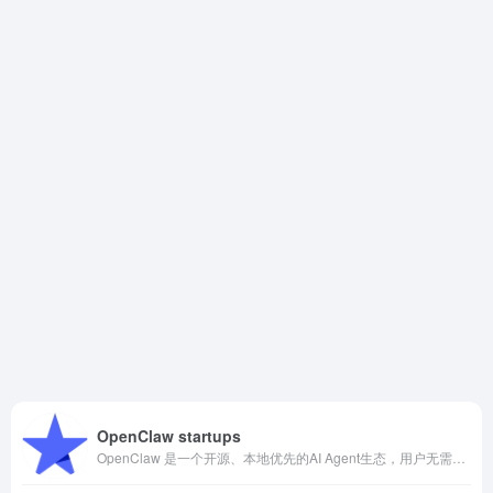
OpenClaw startups
OpenClaw 是一个开源、本地优先的AI Agent生态，用户无需写代码就能快速部署个人AI助手，并连接Telegram、Discord、WhatsApp、Zoom等常用工具。