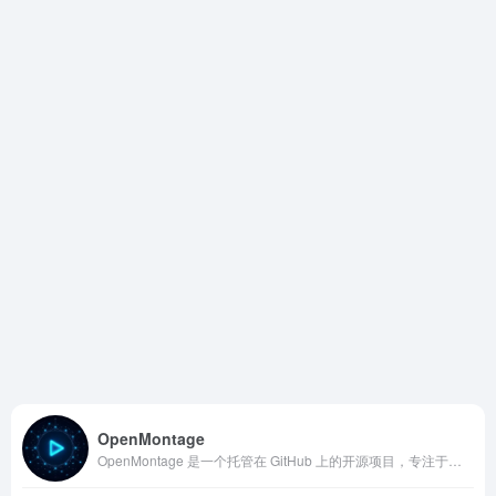
OpenMontage
OpenMontage 是一个托管在 GitHub 上的开源项目，专注于高精度的图像堆叠（Image Stacking）与景深合成（Focus Stacking）。它不是一个简单的滤镜，而是一个严谨的数字图像处理引擎。它能够将一系列对焦在不同位置的图片，或者不同曝光参数的照片，通过复杂的算法进行融合，最终生成一张全焦段清晰、高动态范围的完美图像。