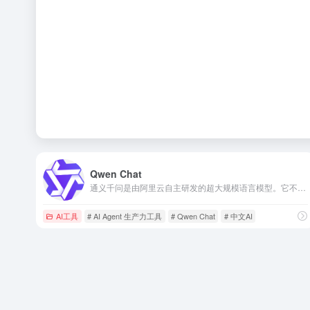
Qwen Chat
通义千问是由阿里云自主研发的超大规模语言模型。它不仅仅是一个能够聊天、回答问题的机器人，更是一个能够理解、分析并生成文字、图像、音频、视频及代码等多模态数据的全能智能助手。
AI工具
# AI Agent 生产力工具
# Qwen Chat
# 中文AI