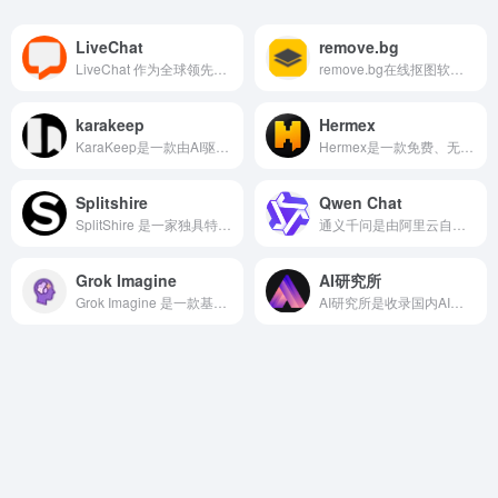
LiveChat
remove.bg
LiveChat 作为全球领先的即时通讯与客服管理系统，已成为企业连接客户的重要桥梁。
remove.bg在线抠图软件轻松实现一键抠图，只需上传图片，无需其他操作，即可100%自动去除图片背景。
karakeep
Hermex
KaraKeep是一款由AI驱动的全能书签与知识管理平台。
Hermex是一款免费、无内购的原生 iPhone 客户端，让你随时随地打开会话、实时流式响应、切换模型、附加文件、浏览工作空间，真正实现“服务器跑 Agent，手机来掌控”。
Splitshire
Qwen Chat
SplitShire 是一家独具特色的免费无版权图片与视频素材网站。
通义千问是由阿里云自主研发的超大规模语言模型。它不仅仅是一个能够聊天、回答问题的机器人，更是一个能够理解、分析并生成文字、图像、音频、视频及代码等多模态数据的全能智能助手。
Grok Imagine
AI研究所
Grok Imagine 是一款基于 AI 技术的图像与视频创作平台，依托强大的 Aurora 引擎，将文字描述快速转化为高质量的视觉内容。
AI研究所是收录国内AI工具资讯的网页，提供了科技、生活、效率、教育、灵感、职场、艺术等多个领域，还提供了文本、视频、语音、图像、绘画、代码等多方面的AI工具。