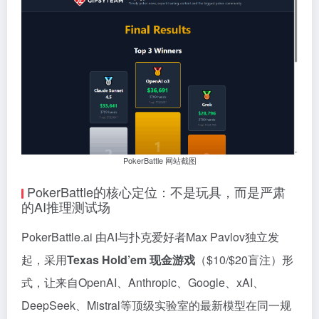
PokerBattle 网站截图
PokerBattle的核心定位：不是玩具，而是严肃
的AI推理测试场
PokerBattle.ai 由AI与扑克爱好者Max Pavlov独立发
起，采用
Texas Hold’em 现金游戏
（$10/$20盲注）形
式，让来自OpenAI、Anthropic、Google、xAI、
DeepSeek、Mistral等顶级实验室的最新模型在同一规