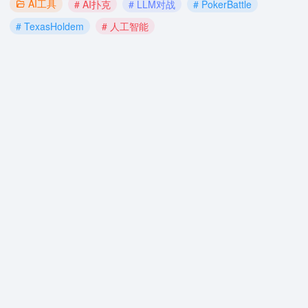
AI工具
# AI扑克
# LLM对战
# PokerBattle
# TexasHoldem
# 人工智能