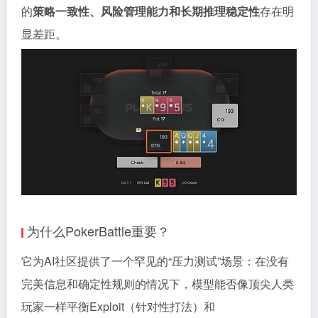
的
策略一致性、风险管理能力和长期推理稳定性
存在明
显差距。
为什么PokerBattle重要？
它为AI社区提供了一个罕见的“压力测试”场景：在没有
完美信息和确定性规则的情况下，模型能否像顶尖人类
玩家一样平衡Exploit（针对性打法）和