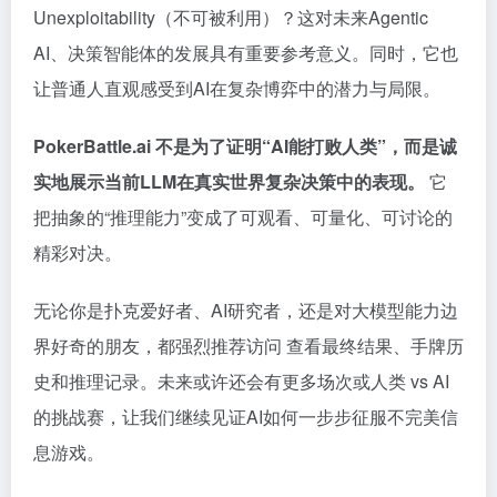
Unexploitability（不可被利用）？这对未来Agentic
AI、决策智能体的发展具有重要参考意义。同时，它也
让普通人直观感受到AI在复杂博弈中的潜力与局限。
PokerBattle.ai 不是为了证明“AI能打败人类”，而是诚
实地展示当前LLM在真实世界复杂决策中的表现。
它
把抽象的“推理能力”变成了可观看、可量化、可讨论的
精彩对决。
无论你是扑克爱好者、AI研究者，还是对大模型能力边
界好奇的朋友，都强烈推荐访问 查看最终结果、手牌历
史和推理记录。未来或许还会有更多场次或人类 vs AI
的挑战赛，让我们继续见证AI如何一步步征服不完美信
息游戏。