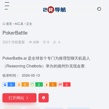
首页
•
AI工具
•
正文
PokerBattle
2个月前更新
208
0
0
PokerBattle.ai 是全球首个专门为推理型聊天机器人
（Reasoning Chatbots）举办的德州扑克现金赛.
收录时间：
2026-05-13
0
0
0
0
0
打开网站