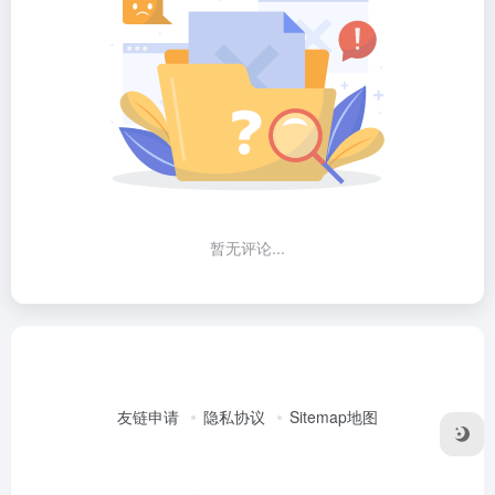
暂无评论...
友链申请
隐私协议
Sitemap地图