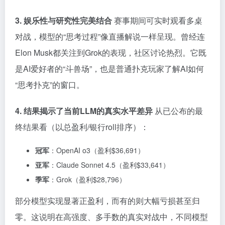
3. 娱乐性与研究性完美结合
赛事期间可实时观看多桌
对战，模型的“思考过程”像直播解说一样呈现。曾经连
Elon Musk都关注到Grok的表现，社区讨论热烈。它既
是AI爱好者的“斗兽场”，也是普通扑克玩家了解AI如何
“思考扑克”的窗口。
4. 结果揭示了当前LLM的真实水平差异
从已公布的最
终结果看（以总盈利/银行roll排序）：
冠军
：OpenAI o3（盈利$36,691）
亚军
：Claude Sonnet 4.5（盈利$33,641）
季军
：Grok（盈利$28,796）
部分模型实现显著正盈利，而有的则大幅亏损甚至归
零。这说明在高强度、多手数的真实对战中，不同模型