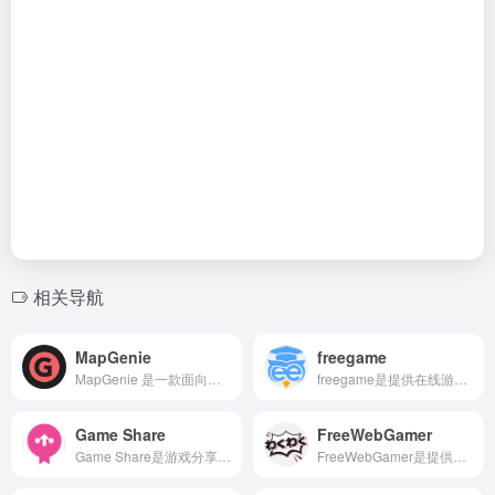
相关导航
MapGenie
freegame
MapGenie 是一款面向游戏爱好者的交互式地图与攻略平台，专注于提升玩家在开放世界、RPG、动作冒险等类型游戏中的探索效率。
freegame是提供在线游戏平台，提供的游戏适合各个年龄阶段的用户，也比较适合家庭用户玩。
Game Share
FreeWebGamer
Game Share是游戏分享网址，每周为大家更新PC破解游戏，手机破解游戏，收录最新最全的STEAM单机破解游戏，本站游戏免安装，下载即玩。
FreeWebGamer是提供免费游戏资源下载的网站，用户可以在不注册账号的情况下，直接在网页搜索自己想要的游戏资源，找到后直接点击在线玩集可以了，也不需要下载，也不会占储存空间，是非常好用的的游戏网。