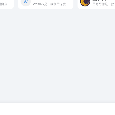
FlashDocs 是一款面向企业、开发者及 GTM（转入市场）团队的下一代 AI 演示文稿自动化平台。
Waifu2x是一款利用深度学习实现的图像超分辨率与降噪系统。最初专为动漫、漫画等线条鲜明的画面设计，随后逐步扩展到照片、插画、游戏截图乃至老旧扫描件等多种场景。