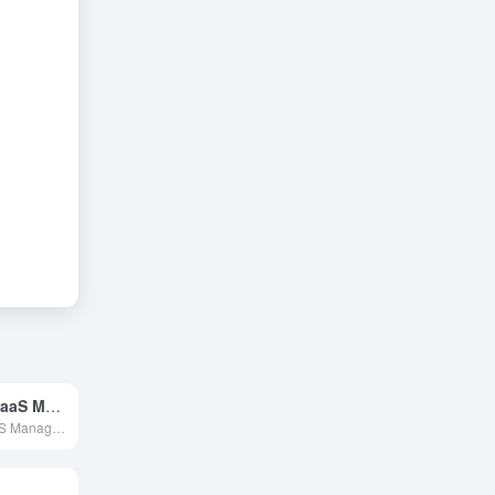
1Password SaaS Manager
1Password SaaS Manager 是 1Password 面向企业场景推出的 SaaS 管理能力，核心目标是帮助公司统一掌握正在使用的云服务、账号访问情况以及权限分配状态。