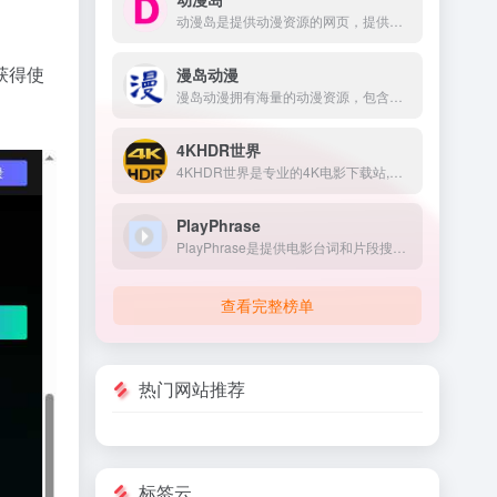
动漫岛是提供动漫资源的网页，提供的动漫包含国内动漫、日本动漫、欧美动漫等，满足不同用户对动漫的需求。
获得使
漫岛动漫
漫岛动漫拥有海量的动漫资源，包含了国产动漫、日本动漫、欧美动漫、剧场电影等，还整理了每月份的新番动漫合集，满足很多用户的需求。
4KHDR世界
4KHDR世界是专业的4K电影下载站,网站风格简洁直观,提供4K蓝光原盘HDR杜比视界电影、美剧、纪录片、动画片资源,坚持每天更新,第一时间分享磁力链接支持迅雷高速下载。
PlayPhrase
PlayPhrase是提供电影台词和片段搜索的平台，用户可以通过输入特定台词或短语，快速查找相关电影片段，并支持在线播放与下载。
查看完整榜单
热门网站推荐
标签云