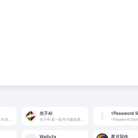
光子AI
Bash4LLM是一个专为 Bash 终端与大语言模型（LLM）搭建桥梁的开源工具。
光子AI 是一款专为服装类电商设计的智能商品图生成平台，融合了最前沿的 AI 图像生成技术，支持一键AI换模特、AI换装、AI商品图制作，可轻松生成虚拟模特图、白底图与场景图。
Waifu2x
星月写作