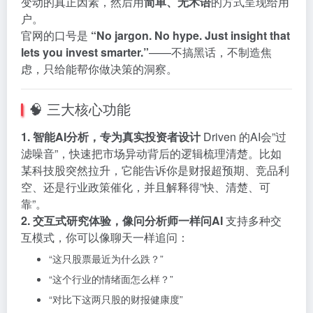
变动的真正因素，然后用
简单、无术语
的方式呈现给用
户。
官网的口号是
“No jargon. No hype. Just insight that
lets you invest smarter.”
——不搞黑话，不制造焦
虑，只给能帮你做决策的洞察。
🧠 三大核心功能
1. 智能AI分析，专为真实投资者设计
Driven 的AI会”过
滤噪音”，快速把市场异动背后的逻辑梳理清楚。比如
某科技股突然拉升，它能告诉你是财报超预期、竞品利
空、还是行业政策催化，并且解释得”快、清楚、可
靠”。
2. 交互式研究体验，像问分析师一样问AI
支持多种交
互模式，你可以像聊天一样追问：
“这只股票最近为什么跌？”
“这个行业的情绪面怎么样？”
“对比下这两只股的财报健康度”