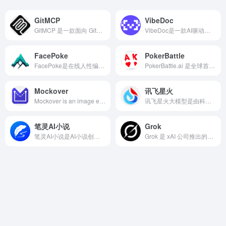
GitMCP
VibeDoc
GitMCP 是一款面向 GitHub 项目的 AI 辅助平台，它通过搭建 Model Context Protocol（MCP）服务器，将任意公开仓库的代码结构、文档和配置转化为机器可读取的上下文信息。
VibeDoc是一款AI驱动的产品规划与架构生成工具。它像一位经验丰富的产品经理+系统架构师，能帮助你快速将模糊的想法转化为结构化、专业级的开发文档。
FacePoke
PokerBattle
FacePoke是在线人性编辑工具，可以在浏览器实时调节节面部姿态与局部特征。
PokerBattle.ai 是全球首个专门为推理型聊天机器人（Reasoning Chatbots）举办的德州扑克现金赛.
Mockover
讯飞星火
Mockover is an image editor packed with 3D transformations. Warp any photo, apply perspective transform and post-process your images online.
讯飞星火大模型是由科大讯飞推出的新一代认知智能大模型，拥有跨领域的知识和语言理解能力，能够基于自然对话方式理解与执行任务，提供语言理解、知识问答、逻辑推理、数学题解答、代码理解与编写等多种能力。
笔灵AI小说
Grok
笔灵AI小说是AI小说创作平台，是基于人工智能技术的助力小说写作，提升写作的效率。
Grok 是 xAI 公司推出的对话式人工智能，主打高效、准确、自然的交互，可完成信息查询、内容生成、逻辑解题、数据检索等任务，面向个人用户与场景化服务需求。