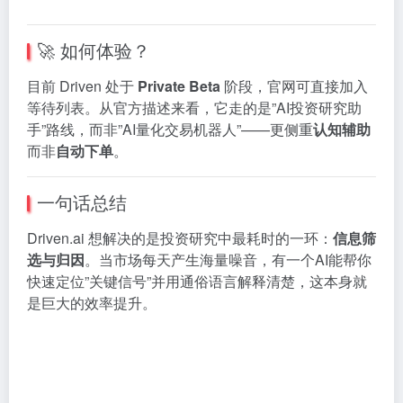
🚀 如何体验？
目前 Driven 处于
Private Beta
阶段，官网可直接加入
等待列表。从官方描述来看，它走的是”AI投资研究助
手”路线，而非”AI量化交易机器人”——更侧重
认知辅助
而非
自动下单
。
一句话总结
Driven.ai 想解决的是投资研究中最耗时的一环：
信息筛
选与归因
。当市场每天产生海量噪音，有一个AI能帮你
快速定位”关键信号”并用通俗语言解释清楚，这本身就
是巨大的效率提升。