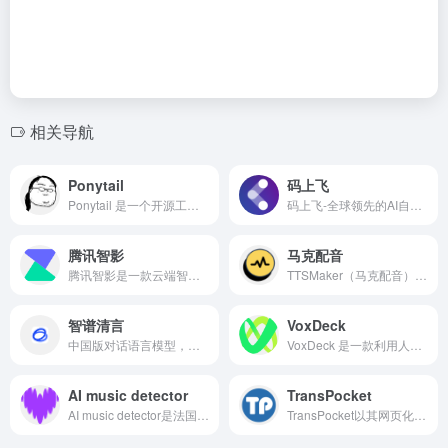
相关导航
Ponytail
码上飞
Ponytail 是一个开源工具，旨在帮助开发者将代码仓库与AI模型连接起来，让AI能够基于项目上下文进行分析和协作。
码上飞-全球领先的AI自动化开发平台。已为数十万“不懂技术的用户”成功开发出自己的微信小程序、APP和H5网页应用。快来说出你想开发的功能，10分钟帮你实现！
腾讯智影
马克配音
腾讯智影是一款云端智能视频创作工具，集素材搜集、视频剪辑、渲染导出和发布于一体的免费在线剪辑平台。
TTSMaker（马克配音）是一款免费的文本转语音工具，提供语音合成服务，支持多种语言，包括中文、英语、日语、韩语、法语、德语、西班牙语、阿拉伯语等50多种语言，以及超过300种语音风格。
智谱清言
VoxDeck
中国版对话语言模型，与GLM大模型进行对话。
VoxDeck 是一款利用人工智能打造的在线演示文稿平台，旨在用 AI 重新定义 PPT 的制作流程，提升视觉冲击力和表达效率。
AI music detector
TransPocket
AI music detector是法国流媒体平台 Deezer 正式上线了一款免费的 AI 音乐检测工具，支持 27 种语言，覆盖 Spotify、Apple Music、YouTube Music、SoundCloud 等 20 多个主流平台。
TransPocket以其网页化操作、快速精准、多语种支持和安全便捷的特点，成为现代职场和学习中的语音助手。无论是会议记录、访谈整理，还是课堂笔记、语音备忘，TransPocket都能让语音内容迅速转化为可用文字，实现信息高效落地。