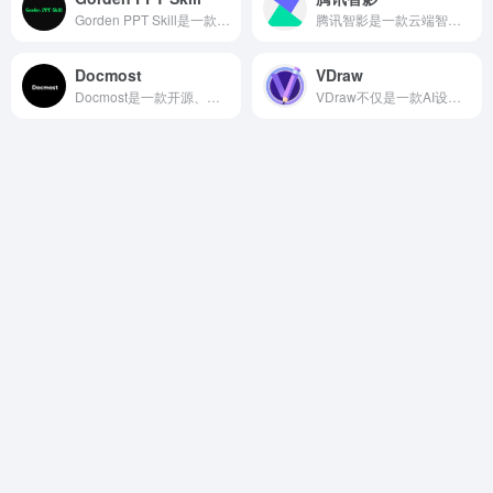
Gorden PPT Skill是一款专为 AI Agent 设计的原生 PPT 构建 Skill，基于 python-pptx 实现非破坏性文本替换，保留专业设计师手工打磨的排版、配色与布局，只替换文字内容，输出真正的 .pptx 文件。
腾讯智影是一款云端智能视频创作工具，集素材搜集、视频剪辑、渲染导出和发布于一体的免费在线剪辑平台。
Docmost
VDraw
Docmost是一款开源、自托管的协作式 Wiki 和文档平台，被誉为 Confluence 和 Notion 的优秀开源替代品.
VDraw不仅是一款AI设计工具，更像是一个专为社交媒体打造的内容生产平台。