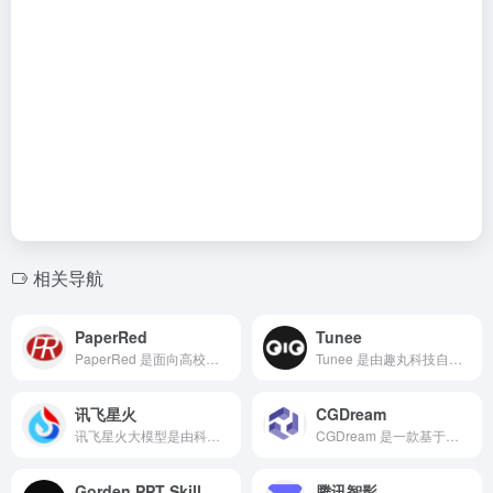
相关导航
PaperRed
Tunee
PaperRed 是面向高校学生、研究生和科研工作者的 AI 论文写作与查重/降重平台，提供从稿件起草到查重、降重、答辩材料全流程的学术支持。
Tunee 是由趣丸科技自研的国内首个 对话式音乐创作 AI Agent，通过自然语言交互让音乐创作像聊天一样简单。
讯飞星火
CGDream
讯飞星火大模型是由科大讯飞推出的新一代认知智能大模型，拥有跨领域的知识和语言理解能力，能够基于自然对话方式理解与执行任务，提供语言理解、知识问答、逻辑推理、数学题解答、代码理解与编写等多种能力。
CGDream 是一款基于生成式人工智能的图像创作平台，专为艺术家、设计师、营销人员以及 AI 爱好者打造。
Gorden PPT Skill
腾讯智影